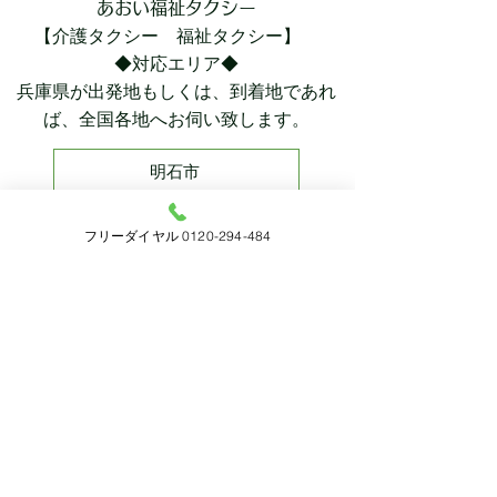
あおい福祉タクシー
【介護タクシー 福祉タクシー】
◆対応エリア◆
兵庫県が出発地もしくは、
到着地であれ
ば、
全国各地へお伺い致します。
明石市
加古郡播磨町
フリーダイヤル 0120-294-484
加古郡稲美町
加古川市
神戸市
※ここで発行しているタクシー券がご利用
できます。
​※全国の航空券や新幹線の予約手配に加