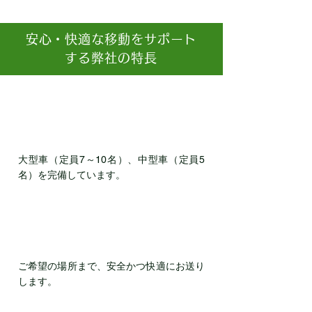
安心・快適な移動をサポート
する弊社の特長
1．車いすやストレッチャーのまま
スムーズに乗り降り可能
大型車（定員7～10名）、中型車（定員5
名）を完備しています。
2．遠方・近隣を問わず、柔軟に送
迎対応
ご希望の場所まで、安全かつ快適にお送り
します。