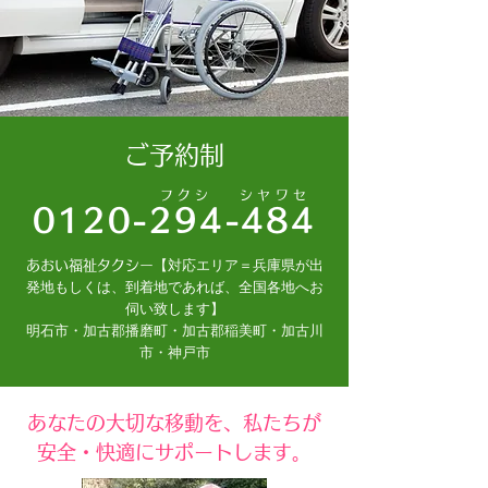
ご予約制
フクシ シヤワセ
0120-294-484
【対応エリア＝
兵庫県が出
あおい福祉タクシー
発地もしくは、到着地であれば、全国各地へお
伺い致します
】
明石市・加古郡播磨町・加古郡稲美町・加古川
市・神戸市
あなたの大切な移動を、私たちが
安全・快適にサポートします。