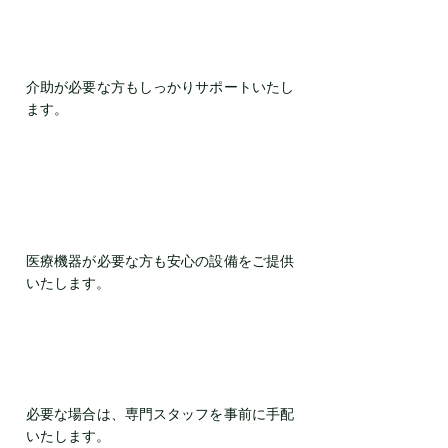
3．歩行に不安がある方も安心して
ご利用いただけます
介助が必要な方もしっかりサポートいたし
ます。
4．医療用酸素、パルオキシメータ
ー、喀痰吸引器、AC100V電源を完
備
医療機器が必要な方も安心の設備をご提供
いたします。
5．看護師・介護士の同行サポート
も手配可能（要予約）
必要な場合は、専門スタッフを事前に手配
いたします。