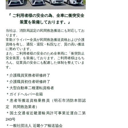
『 ご利用者様の安全の為、全車に衝突安全
装置を装備しております。』
当社は、消防局認定の民間救急搬送にも対応してお
ります。
常勤ドライバー全員が民間救急搬送資格および介護
資格を有し、通院・退院・転院など、質の高い搬送
に努めています。
また、ご利用者様の安全のため全車両に「衝突防止
安全装置」を装備しております。ご利用者様はもち
ろん、従業員の安全にも配慮した体制を整えていま
す。
＊介護職員実務者研修終了
＊介護職員初任者研修終了
＊大型自動車二種運転資格者
＊ガイドヘルパー在籍
＊患者等搬送資格乗務員（明石市消防本部認
定 民間救急業者）
＊国土交通省近畿運輸局許可事業近運自二第
243号
＊一般社団法人 近畿ケア輸送協会